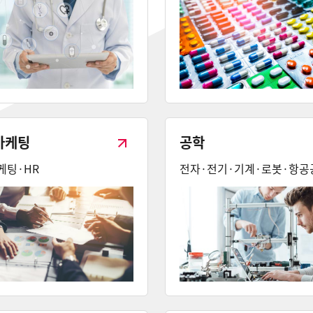
마케팅
공학
케팅·HR
전자·전기·기계·로봇·항공