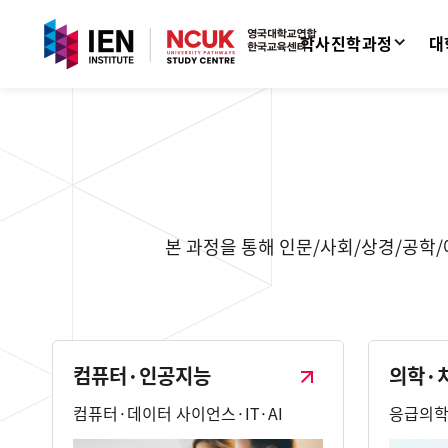
학사진학과정
대
본 과정을 통해 인문/사회/상경/공학/예
컴퓨터·인공지능
의학·
컴퓨터·데이터 사이언스·IT·AI
응급의학