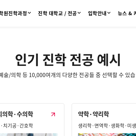
학원진학과정
진학 대학교 / 전공
입학안내
뉴스 &
인기 진학 전공 예시
술/의학 등 10,000여개의 다양한 전공들 중 선택할 수 있
치의학·수의학
약학·약리학
·치기공·간호학
생리학·면역학·생화학·미