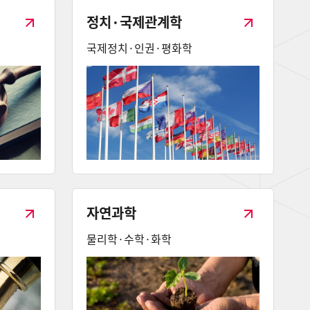
정치·국제관계학
국제정치·인권·평화학
자연과학
학
물리학·수학·화학