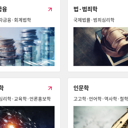
금융
법·범죄학
자금융·회계법학
국제법률·범죄심리학
학
인문학
심리학·교육학·언론홍보학
고고학·언어학·역사학·철