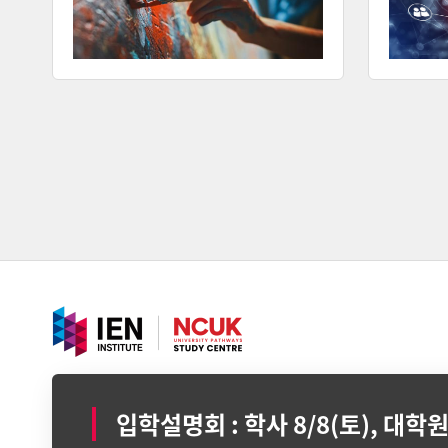
아이이엔인스티튜트 평생교육원ㅣ 사업자등록번호: 264-81-10998
입학설명회 : 학사 8/8(토), 대학원 
서울시 강남구 테헤란로 416, 연봉빌딩 2층 (선릉역 1번 출구)
T. (02) 3471-9911 ㅣ E. Info@ienkorea.com